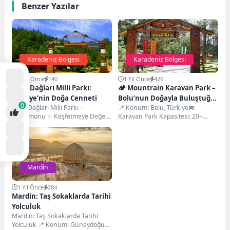
Benzer Yazılar
Karadeniz Bölgesi
Karadeniz Bölgesi
6 Ay Önce
140
1 Yıl Önce
426
Küre Dağları Milli Parkı:
🏕️ Mountrain Karavan Park –
Türkiye’nin Doğa Cenneti
Bolu’nun Doğayla Buluştuğu
0
Küre Dağları Milli Parkı –
📍 Konum: Bolu, Türkiye🚐
Nokta
Kastamonu ✨ Keşfetmeye Değer
Karavan Park Kapasitesi: 20+
Bir Türkiye Güzelliği Küre Dağları
araçlık geniş alan🔥 Olanaklar:
Milli...
Elektrik, su, duş,...
Mardin
1 Yıl Önce
284
Mardin: Taş Sokaklarda Tarihi
Yolculuk
Mardin: Taş Sokaklarda Tarihi
Yolculuk 📍 Konum: Güneydoğu