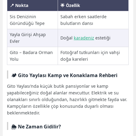
📍 Nokta
🌟 Özellik
Sis Denizinin
Sabah erken saatlerde
Göründüğü Tepe
bulutların dansı
Yayla Girişi Ahşap
Doğal
karadeniz
estetiği
Evler
Gito – Badara Orman
Fotoğraf tutkunları için vahşi
Yolu
doğa kareleri
🏕️ Gito Yaylası Kamp ve Konaklama Rehberi
Gito Yaylası’nda küçük butik pansiyonlar ve kamp
yapabileceğiniz doğal alanlar mevcuttur. Elektrik ve su
olanakları sınırlı olduğundan, hazırlıklı gitmekte fayda var.
Kampçıların özellikle çöp konusunda duyarlı olması
beklenmektedir.
🌦️ Ne Zaman Gidilir?