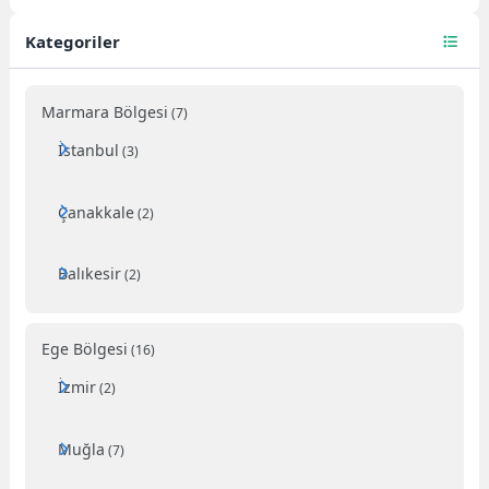
Anadolu Bölgesi🏛️ Tarihî Önemi:
Medeniyetler beşiği,
Kategoriler
Mezopotamya’nın...
Marmara Bölgesi
(7)
İstanbul
(3)
Çanakkale
(2)
Balıkesir
(2)
Ege Bölgesi
(16)
İzmir
(2)
Muğla
(7)