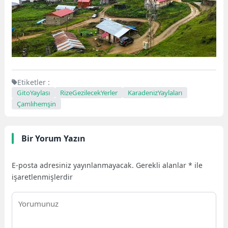
Etiketler :
GitoYaylası
RizeGezilecekYerler
KaradenizYaylaları
Çamlıhemşin
Bir Yorum Yazın
E-posta adresiniz yayınlanmayacak.
Gerekli alanlar
*
ile
işaretlenmişlerdir