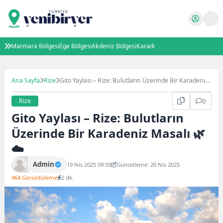
Marmara Bölgesi
Ege Bölgesi
Akdeniz Bölgesi
Karadeniz Bölgesi
İç Anadolu B
Ana Sayfa
Rize
Gito Yaylası – Rize: Bulutların Üzerinde Bir Karadeniz
Masalı 🌿☁️
Rize
0
Gito Yaylası – Rize: Bulutların
Üzerinde Bir Karadeniz Masalı 🌿
☁️
Admin
19 Nis 2025 09:50
Güncelleme: 20 Nis 2025
464 Görüntüleme
2 dk.