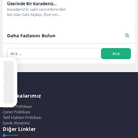
Üzerinde Bir Karadeniz
Karadeniz’in saklı cennetlerinden
Masalı 🌿☁️
biri olan Gito Yaylası, Rize'nin
Çamlıhemşin ilçesinde, deniz
seviyesinden yaklaşık 2.100
metre...
Daha Fazlasını Bulun
Politikalarımız
Gizlilik Politikası
Çerez Politikası
Telif Hakları Politikası
İçerik Yönetimi
Diğer Linkler