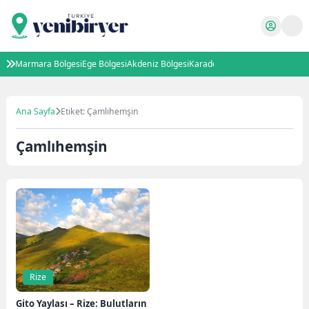
Marmara Bölgesi
Ege Bölgesi
Akdeniz Bölgesi
Karadeniz Bölgesi
İç Anadolu B
Ana Sayfa
Etiket: Çamlıhemşin
Çamlıhemşin
Rize
Gito Yaylası – Rize: Bulutların