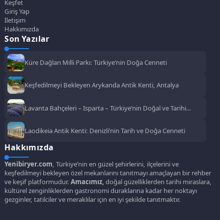
Keşfet
Giriş Yap
İletişim
Hakkımızda
Son Yazılar
Küre Dağları Milli Parkı: Türkiye’nin Doğa Cenneti
Keşfedilmeyi Bekleyen Arykanda Antik Kenti, Antalya
Lavanta Bahçeleri – Isparta – Türkiye’nin Doğal ve Tarihi
Güzellikleri
Laodikeia Antik Kenti: Denizli’nin Tarih ve Doğa Cenneti
Hakkımızda
Yenibiryer.com
, Türkiye’nin en güzel şehirlerini, ilçelerini ve
keşfedilmeyi bekleyen özel mekanlarını tanıtmayı amaçlayan bir rehber
ve keşif platformudur.
Amacımız,
doğal güzelliklerden tarihi miraslara,
kültürel zenginliklerden gastronomi duraklarına kadar her noktayı
gezginler, tatilciler ve meraklılar için en iyi şekilde tanıtmaktır.