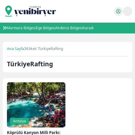
Marmara Bölgesi
Ege Bölgesi
Akdeniz Bölgesi
Karadeniz Bölgesi
İç Anadolu B
Ana Sayfa
Etiket: TürkiyeRafting
TürkiyeRafting
Antalya
Köprülü Kanyon Milli Parkı: