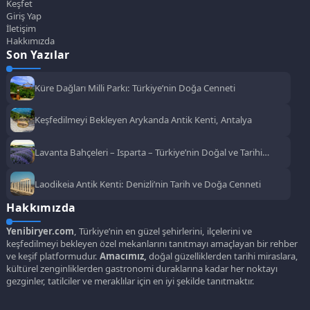
Keşfet
Giriş Yap
İletişim
Hakkımızda
Son Yazılar
Küre Dağları Milli Parkı: Türkiye’nin Doğa Cenneti
Keşfedilmeyi Bekleyen Arykanda Antik Kenti, Antalya
Lavanta Bahçeleri – Isparta – Türkiye’nin Doğal ve Tarihi
Güzellikleri
Laodikeia Antik Kenti: Denizli’nin Tarih ve Doğa Cenneti
Hakkımızda
Yenibiryer.com
, Türkiye’nin en güzel şehirlerini, ilçelerini ve
keşfedilmeyi bekleyen özel mekanlarını tanıtmayı amaçlayan bir rehber
ve keşif platformudur.
Amacımız,
doğal güzelliklerden tarihi miraslara,
kültürel zenginliklerden gastronomi duraklarına kadar her noktayı
gezginler, tatilciler ve meraklılar için en iyi şekilde tanıtmaktır.