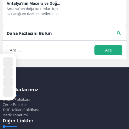
Antalya’nın Macera ve Doğa
Antalya’nın doğa tutkunları için
Harikası 🌿🚣
sakladığı en özel cennetlerden
biri olan Köprülü Kanyon Milli
Parkı, sadece...
Daha Fazlasını Bulun
Politikalarımız
Gizlilik Politikası
Çerez Politikası
Telif Hakları Politikası
İçerik Yönetimi
Diğer Linkler