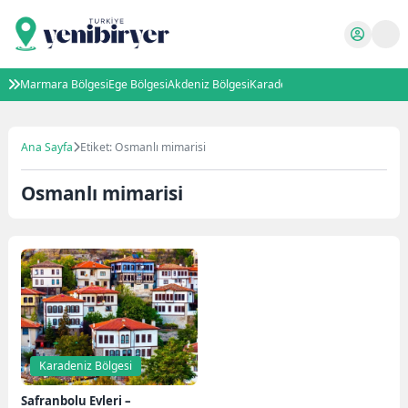
Marmara Bölgesi
Ege Bölgesi
Akdeniz Bölgesi
Karadeniz Bölgesi
İç Anadolu B
Ana Sayfa
Etiket: Osmanlı mimarisi
Osmanlı mimarisi
Karadeniz Bölgesi
Safranbolu Evleri –