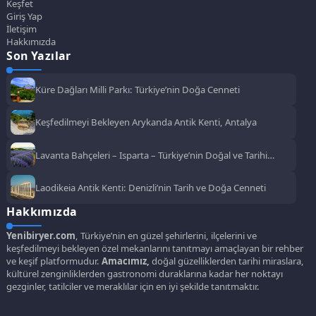
Keşfet
Giriş Yap
İletişim
Hakkımızda
Son Yazılar
Küre Dağları Milli Parkı: Türkiye’nin Doğa Cenneti
Keşfedilmeyi Bekleyen Arykanda Antik Kenti, Antalya
Lavanta Bahçeleri – Isparta – Türkiye’nin Doğal ve Tarihi
Güzellikleri
Laodikeia Antik Kenti: Denizli’nin Tarih ve Doğa Cenneti
Hakkımızda
Yenibiryer.com
, Türkiye’nin en güzel şehirlerini, ilçelerini ve
keşfedilmeyi bekleyen özel mekanlarını tanıtmayı amaçlayan bir rehber
ve keşif platformudur.
Amacımız,
doğal güzelliklerden tarihi miraslara,
kültürel zenginliklerden gastronomi duraklarına kadar her noktayı
gezginler, tatilciler ve meraklılar için en iyi şekilde tanıtmaktır.