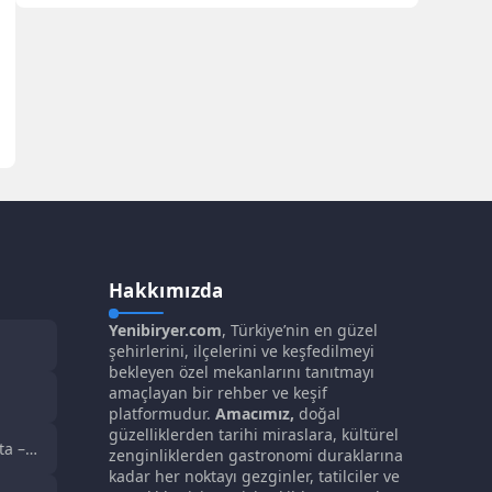
Hakkımızda
Yenibiryer.com
, Türkiye’nin en güzel
şehirlerini, ilçelerini ve keşfedilmeyi
bekleyen özel mekanlarını tanıtmayı
amaçlayan bir rehber ve keşif
platformudur.
Amacımız,
doğal
talya
güzelliklerden tarihi miraslara, kültürel
ta –
zenginliklerden gastronomi duraklarına
i
kadar her noktayı gezginler, tatilciler ve