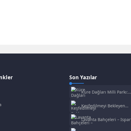
nkler
Son Yazılar
Küre Dağları Milli Parkı:
Türkiye’nin Doğa Cenneti
a
Keşfedilmeyi Bekleyen
Arykanda Antik Kenti, An
Lavanta Bahçeleri – Ispar
Türkiye’nin Doğal ve Tarih
Güzellikleri