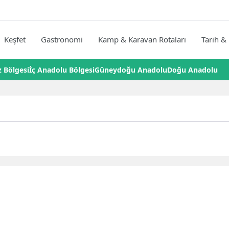
Keşfet
Gastronomi
Kamp & Karavan Rotaları
Tarih & 
 Bölgesi
İç Anadolu Bölgesi
Güneydoğu Anadolu
Doğu Anadolu