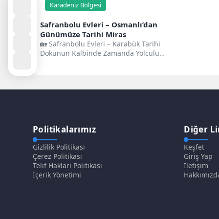
Karadeniz Bölgesi
Safranbolu Evleri – Osmanlı’dan
Günümüze Tarihi Miras
🏡 Safranbolu Evleri – Karabük Tarihi
Dokunun Kalbinde Zamanda Yolculuk
📍 Konum: Karabük, Safranbolu🕰️
Öne...
Politikalarımız
Diğer Li
Gizlilik Politikası
Keşfet
Çerez Politikası
Giriş Yap
Telif Hakları Politikası
İletişim
İçerik Yönetimi
Hakkımızd