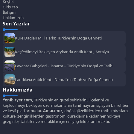
Keşfet
Giriş Yap
İletişim
Hakkımızda
Son Yazılar
Küre Dağları Milli Parkı: Türkiye’nin Doğa Cenneti
Keşfedilmeyi Bekleyen Arykanda Antik Kenti, Antalya
Lavanta Bahçeleri – Isparta – Türkiye’nin Doğal ve Tarihi
Güzellikleri
Laodikeia Antik Kenti: Denizli’nin Tarih ve Doğa Cenneti
Hakkımızda
Yenibiryer.com
, Türkiye’nin en güzel şehirlerini, ilçelerini ve
keşfedilmeyi bekleyen özel mekanlarını tanıtmayı amaçlayan bir rehber
ve keşif platformudur.
Amacımız,
doğal güzelliklerden tarihi miraslara,
kültürel zenginliklerden gastronomi duraklarına kadar her noktayı
gezginler, tatilciler ve meraklılar için en iyi şekilde tanıtmaktır.