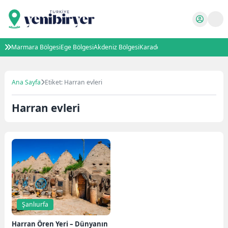
Marmara Bölgesi
Ege Bölgesi
Akdeniz Bölgesi
Karadeniz Bölgesi
İç Anadolu B
Ana Sayfa
Etiket: Harran evleri
Harran evleri
Şanlıurfa
Harran Ören Yeri – Dünyanın