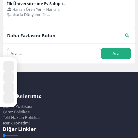
İlk Üniversitesine Ev Sahipliği
🏛️ Harran Ören Yeri – Harran,
Yapan Antik Kent
Şanlıurfa Dünyanın İlk
Üniversitesine Ev Sahipliği Yapan
Kadim Kent...
Daha Fazlasını Bulun
Politikalarımız
Gizlilik Politikası
Çerez Politikası
Telif Hakları Politikası
İçerik Yönetimi
Diğer Linkler