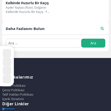
Kalbinde Huzurlu Bir Kaçış
Ayder Yaylası (Rize): Doğanın
Kalbinde Huzurlu Bir Kaçış 📍
Konum: Çamlıhemşin, Rize🌿
Rakım: 1350 metre🏔️...
Daha Fazlasını Bulun
Politikalarımız
Gizlilik Politikası
Çerez Politikası
Telif Hakları Politikası
İçerik Yönetimi
Diğer Linkler