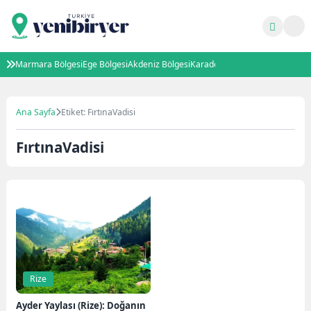
Marmara Bölgesi
Ege Bölgesi
Akdeniz Bölgesi
Karadeniz Bölgesi
İç Anadolu B
Ana Sayfa
Etiket: FırtınaVadisi
FırtınaVadisi
Rize
Ayder Yaylası (Rize): Doğanın