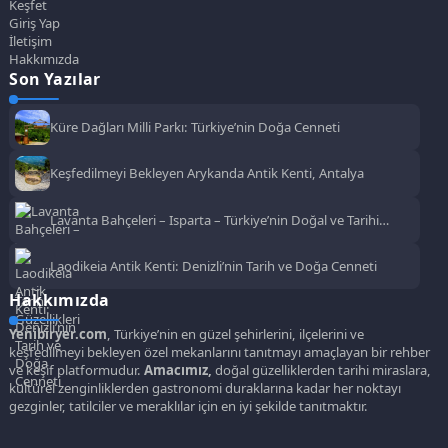
Keşfet
Giriş Yap
İletişim
Hakkımızda
Son Yazılar
Küre Dağları Milli Parkı: Türkiye’nin Doğa Cenneti
Keşfedilmeyi Bekleyen Arykanda Antik Kenti, Antalya
Lavanta Bahçeleri – Isparta – Türkiye’nin Doğal ve Tarihi
Güzellikleri
Laodikeia Antik Kenti: Denizli’nin Tarih ve Doğa Cenneti
Hakkımızda
Yenibiryer.com
, Türkiye’nin en güzel şehirlerini, ilçelerini ve
keşfedilmeyi bekleyen özel mekanlarını tanıtmayı amaçlayan bir rehber
ve keşif platformudur.
Amacımız,
doğal güzelliklerden tarihi miraslara,
kültürel zenginliklerden gastronomi duraklarına kadar her noktayı
gezginler, tatilciler ve meraklılar için en iyi şekilde tanıtmaktır.