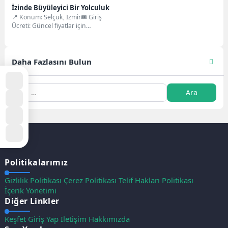
İzinde Büyüleyici Bir Yolculuk
📍 Konum: Selçuk, İzmir🎟 Giriş
Ücreti: Güncel fiyatlar için
MüzeKart ve T.C. Kültür Bakanlığı
Resmi...
Daha Fazlasını Bulun
Politikalarımız
Gizlilik Politikası
Çerez Politikası
Telif Hakları Politikası
İçerik Yönetimi
Diğer Linkler
Keşfet
Giriş Yap
İletişim
Hakkımızda