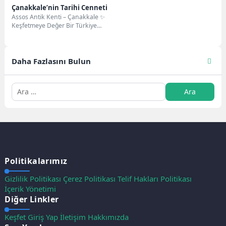
Çanakkale’nin Tarihi Cenneti
Assos Antik Kenti – Çanakkale ✨
Keşfetmeye Değer Bir Türkiye
Güzelliği Assos Antik Kenti,
Çanakkale'nin...
Daha Fazlasını Bulun
Politikalarımız
Gizlilik Politikası
Çerez Politikası
Telif Hakları Politikası
İçerik Yönetimi
Diğer Linkler
Keşfet
Giriş Yap
İletişim
Hakkımızda