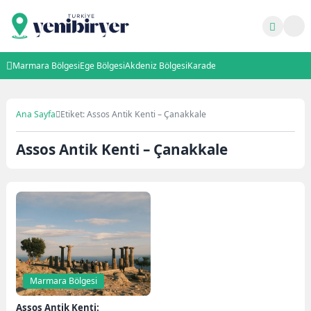
Marmara Bölgesi
Ege Bölgesi
Akdeniz Bölgesi
Karadeniz Bölgesi
İç Anadolu B
Ana Sayfa
Etiket: Assos Antik Kenti – Çanakkale
Assos Antik Kenti – Çanakkale
Marmara Bölgesi
Assos Antik Kenti: